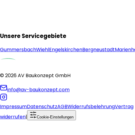
Unsere Servicegebiete
Gummersbach
Wiehl
Engelskirchen
Bergneustadt
Marienh
©
2026
AV Baukonzept GmbH
info@av-baukonzept.com
Impressum
Datenschutz
AGB
Widerrufsbelehrung
Vertrag
widerrufen
|
Cookie-Einstellungen