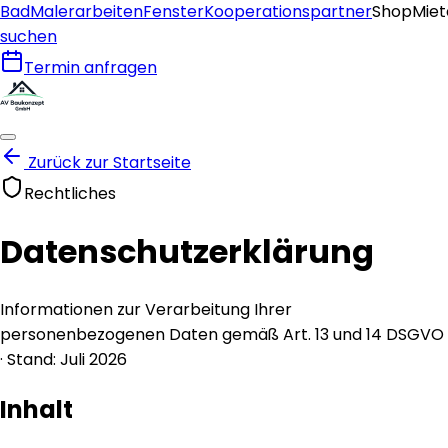
Bad
Malerarbeiten
Fenster
Kooperationspartner
Shop
Miet
suchen
Termin anfragen
Zurück zur Startseite
Rechtliches
Datenschutzerklärung
Informationen zur Verarbeitung Ihrer
personenbezogenen Daten gemäß Art. 13 und 14 DSGVO
· Stand:
Juli 2026
Inhalt